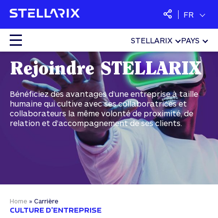
FR
STELLARIX
PAYS
LET'S WORK TOGETHER
Colocation
Rejoindre STELLARIX
Cloud
Bénéficiez des avantages d’une entreprise à taille
humaine qui cultive avec ses collaboratrices et
collaborateurs la même volonté de proximité, de
Services managés
relation et d’accompagnement de ses clients.
Sécurité
SaaS
Home
»
Carrière
CULTURE D'ENTREPRISE
Langues :
Français