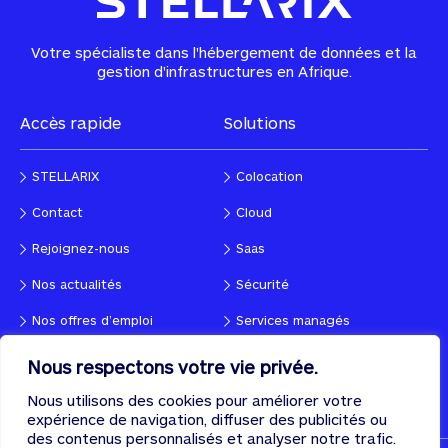
Votre spécialiste dans l'hébergement de données et la
gestion d'infrastructures en Afrique.
Accès rapide
Solutions
STELLARIX
Colocation
Contact
Cloud
Rejoignez-nous
Saas
Nos actualités
Sécurité
Nos offres d’emploi
Services managés
Nous respectons votre vie privée.
Suivez-nous !
Contactez-nous
Nous utilisons des cookies pour améliorer votre
expérience de navigation, diffuser des publicités ou
des contenus personnalisés et analyser notre trafic.