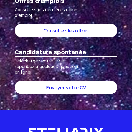
Offres d'emplois
Consultez nos dernières offres
d’emploi.
Consultez les offres
Candidature spontanée
Téléchargez votre CV et
répondez à quelques questions
en ligne.
Envoyer votre CV