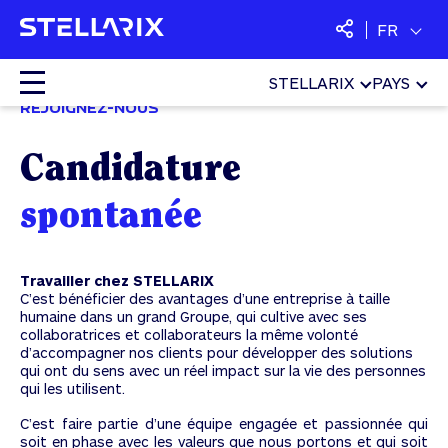
FR
STELLARIX
PAYS
Home
»
Carrière
»
Candidature spontanée
REJOIGNEZ-NOUS
Colocation
Candidature
Cloud
spontanée
Services managés
Travailler chez
STELLARIX
C’est bénéficier des avantages d’une entreprise à taille
Sécurité
humaine dans un grand Groupe, qui cultive avec ses
collaboratrices et collaborateurs la même volonté
d’accompagner nos clients pour développer des solutions
SaaS
qui ont du sens avec un réel impact sur la vie des personnes
qui les utilisent.
C’est faire partie d’une équipe engagée et passionnée qui
soit en phase avec les valeurs que nous portons et qui soit
Langues :
Français