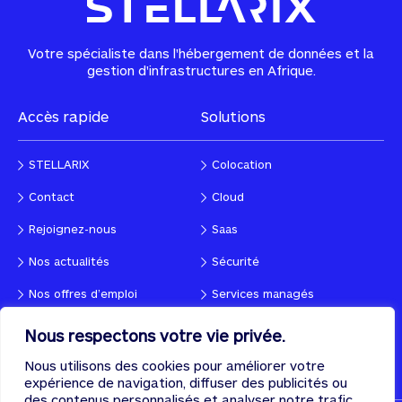
Votre spécialiste dans l'hébergement de données et la
gestion d'infrastructures en Afrique.
Accès rapide
Solutions
STELLARIX
Colocation
Contact
Cloud
Rejoignez-nous
Saas
Nos actualités
Sécurité
Nos offres d’emploi
Services managés
Nous respectons votre vie privée.
Suivez-nous !
Contactez-nous
Nous utilisons des cookies pour améliorer votre
expérience de navigation, diffuser des publicités ou
des contenus personnalisés et analyser notre trafic.