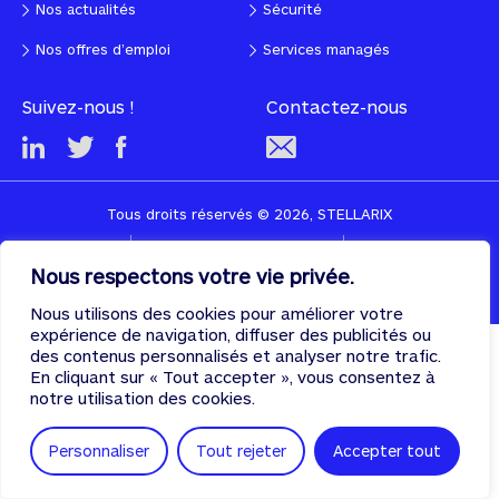
Nos actualités
Sécurité
Nos offres d’emploi
Services managés
Suivez-nous !
Contactez-nous
Tous droits réservés © 2026, STELLARIX
CGU
Politique de confidentialité
Cookies
Nous respectons votre vie privée.
Designed & developed with
♡
by
PULSE
Nous utilisons des cookies pour améliorer votre
expérience de navigation, diffuser des publicités ou
des contenus personnalisés et analyser notre trafic.
En cliquant sur « Tout accepter », vous consentez à
notre utilisation des cookies.
Personnaliser
Tout rejeter
Accepter tout