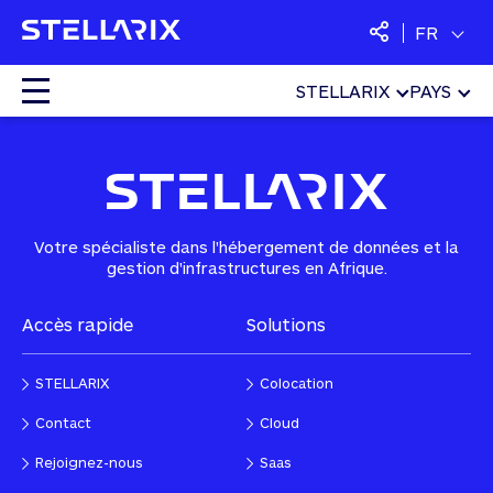
FR
STELLARIX
PAYS
Home
»
Cloud
»
Support
Colocation
Cloud
Votre spécialiste dans l'hébergement de données et la
gestion d'infrastructures en Afrique.
Services managés
Accès rapide
Solutions
Sécurité
STELLARIX
Colocation
SaaS
Contact
Cloud
Rejoignez-nous
Saas
Langues :
Français