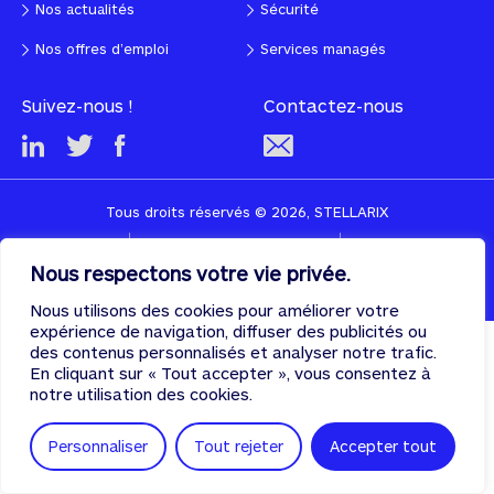
Nos actualités
Sécurité
Nos offres d’emploi
Services managés
Suivez-nous !
Contactez-nous
Tous droits réservés © 2026, STELLARIX
CGU
Politique de confidentialité
Cookies
Nous respectons votre vie privée.
Designed & developed with
♡
by
PULSE
Nous utilisons des cookies pour améliorer votre
expérience de navigation, diffuser des publicités ou
des contenus personnalisés et analyser notre trafic.
En cliquant sur « Tout accepter », vous consentez à
notre utilisation des cookies.
Personnaliser
Tout rejeter
Accepter tout