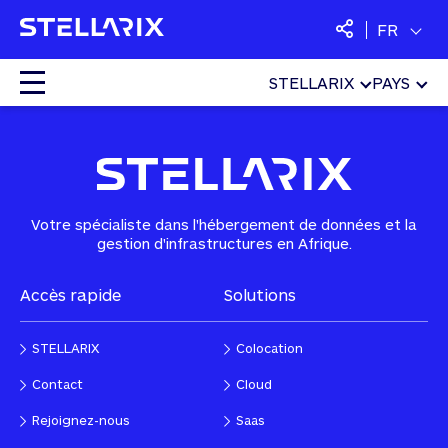
FR
STELLARIX
PAYS
Home
»
Sécurité
»
Antispam
Colocation
Cloud
Votre spécialiste dans l'hébergement de données et la
gestion d'infrastructures en Afrique.
Services managés
Accès rapide
Solutions
Sécurité
STELLARIX
Colocation
SaaS
Contact
Cloud
Rejoignez-nous
Saas
Langues :
Français